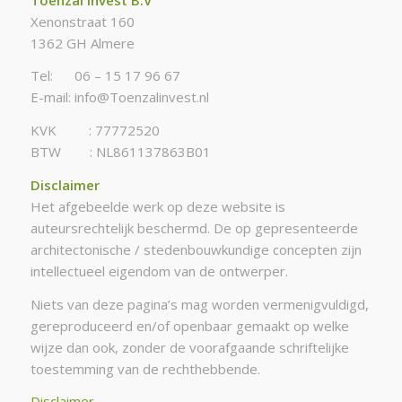
Xenonstraat 160
1362 GH Almere
Tel: 06 – 15 17 96 67
E-mail: info@Toenzalinvest.nl
KVK : 77772520
BTW : NL861137863B01
Disclaimer
Het afgebeelde werk op deze website is
auteursrechtelijk beschermd. De op gepresenteerde
architectonische / stedenbouwkundige concepten zijn
intellectueel eigendom van de ontwerper.
Niets van deze pagina’s mag worden vermenigvuldigd,
gereproduceerd en/of openbaar gemaakt op welke
wijze dan ook, zonder de voorafgaande schriftelijke
toestemming van de rechthebbende.
Disclaimer