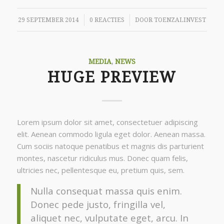
/
/
29 SEPTEMBER 2014
0 REACTIES
DOOR
TOENZALINVEST
MEDIA
,
NEWS
HUGE PREVIEW
Lorem ipsum dolor sit amet, consectetuer adipiscing
elit. Aenean commodo ligula eget dolor. Aenean massa.
Cum sociis natoque penatibus et magnis dis parturient
montes, nascetur ridiculus mus. Donec quam felis,
ultricies nec, pellentesque eu, pretium quis, sem.
Nulla consequat massa quis enim.
Donec pede justo, fringilla vel,
aliquet nec, vulputate eget, arcu. In