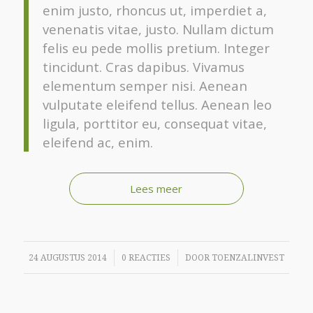
enim justo, rhoncus ut, imperdiet a,
venenatis vitae, justo. Nullam dictum
felis eu pede mollis pretium. Integer
tincidunt. Cras dapibus. Vivamus
elementum semper nisi. Aenean
vulputate eleifend tellus. Aenean leo
ligula, porttitor eu, consequat vitae,
eleifend ac, enim.
Lees meer
/
/
24 AUGUSTUS 2014
0 REACTIES
DOOR
TOENZALINVEST