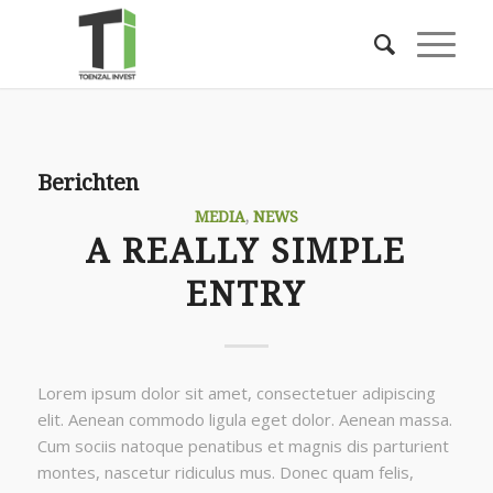
Berichten
MEDIA
,
NEWS
A REALLY SIMPLE
ENTRY
Lorem ipsum dolor sit amet, consectetuer adipiscing
elit. Aenean commodo ligula eget dolor. Aenean massa.
Cum sociis natoque penatibus et magnis dis parturient
montes, nascetur ridiculus mus. Donec quam felis,