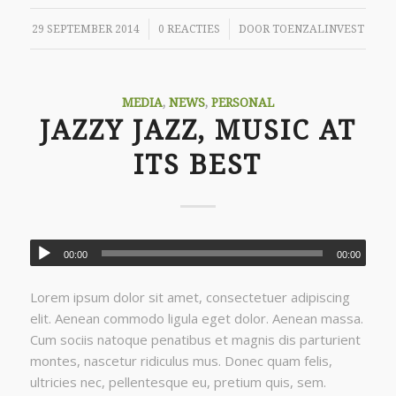
/
/
29 SEPTEMBER 2014
0 REACTIES
DOOR
TOENZALINVEST
MEDIA
,
NEWS
,
PERSONAL
JAZZY JAZZ, MUSIC AT
ITS BEST
00:00
00:00
Lorem ipsum dolor sit amet, consectetuer adipiscing
elit. Aenean commodo ligula eget dolor. Aenean massa.
Cum sociis natoque penatibus et magnis dis parturient
montes, nascetur ridiculus mus. Donec quam felis,
ultricies nec, pellentesque eu, pretium quis, sem.